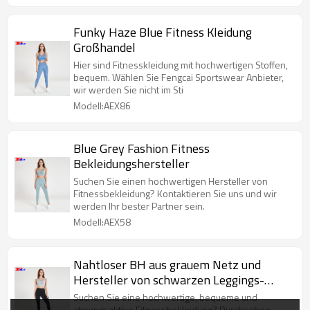
Funky Haze Blue Fitness Kleidung
Großhandel
Hier sind Fitnesskleidung mit hochwertigen Stoffen,
bequem. Wählen Sie Fengcai Sportswear Anbieter,
wir werden Sie nicht im Sti
Modell:AEX86
Blue Grey Fashion Fitness
Bekleidungshersteller
Suchen Sie einen hochwertigen Hersteller von
Fitnessbekleidung? Kontaktieren Sie uns und wir
werden Ihr bester Partner sein.
Modell:AEX58
Nahtloser BH aus grauem Netz und
Hersteller von schwarzen Leggings-
Fitnessbekleidung
Suchen Sie eine hochwertige, bequeme und
atmungsaktive Fitnessbekleidung? Durchsehen.