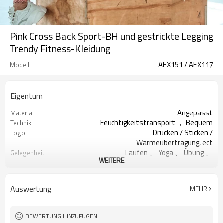
Pink Cross Back Sport-BH und gestrickte Legging
Trendy Fitness-Kleidung
AEX151 / AEX117
Modell
Eigentum
Angepasst
Material
Feuchtigkeitstransport ， Bequem
Technik
Drucken / Sticken /
Logo
Wärmeübertragung, ect
Laufen 、 Yoga 、 Übung 、
Gelegenheit
WEITERE
Fitnessstudio
200 STÜCKE Pro Design
MOQ
Alle Arten von Farben
Farbe
Auswertung
MEHR
XXS - XXXL oder kundenspezifisch
Größe
Begrüßt
Label & Tag
BEWERTUNG HINZUFÜGEN