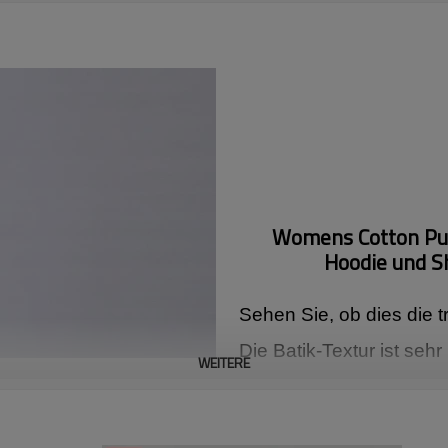
Womens Cotton Pul
Hoodie und 
Sehen Sie, ob dies die t
Die Batik-Textur ist seh
WEITERE
Konturdesign umreißt ei
geschnittenes Design, gl
Kapuzenpulli abgestimmt 
verschiedener Anlässe 
an den Manschetten und 