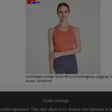
dem Druck- und Färbetre
hat eine gute Elastizität
aber nicht eng. Es ist toll
Sportbekleidungsunterne
Lebendiger orange Sport-BH und dunkelgraue Leggings S
Modell : AEXW0908
Cookie settings
sible experience. They also allow us to analyze user behavior in 