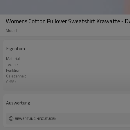
Womens Cotton Pullover Sweatshirt Krawatte - Dy
Modell
Eigentum
Material
Technik
Funktion
Gelegenheit
Größe
Logo
Farbe
Label & Tag
Auswertung
BEWERTUNG HINZUFÜGEN