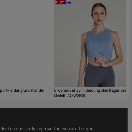
nd folgen, passen perfekt zu Hoodies. Die Taille
, einen koordinierten Taillenumfang, ist bequem,
.
hmen / Hersteller / Lieferant / Großhändler
portkleidung Großhandel
Großhandel Gym Kleidung blau trägerlosen 
Modell : AEXW0908
order to constantly improve the website for you.