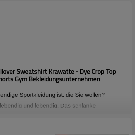
lover Sweatshirt Krawatte - Dye Crop Top
Shorts Gym Bekleidungsunternehmen
rendige Sportkleidung ist, die Sie wollen?
r lebendig und lebendig. Das schlanke
ne anmutige Kurve. Klassischer Hoodie, schmal
atter Schnitt. Die Kapuze ist mit einem
und die Elastizität kann frei an die Bedürfnisse
angepasst werden. Das elastische Rippendesign
am Saum ist einfach und lässig. Die Shorts, die