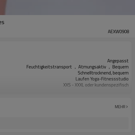
es
AEXW0908
Angepasst
Feuchtigkeitstransport ， Atmungsaktiv ， Bequem
Schnelltrocknend, bequem
Laufen Yoga-Fitnessstudio
XXS - XXXL oder kundenspezifisch
Kundenspezifischer Logo-Druck
Angepasst
Begrüßt
MEHR