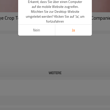
Erkannt, dass Sie über einen Computer
auf die mobile Website zugreifen.
Möchten Sie zur Desktop-Website
e Crop Top Hoodie und Shorts Gym Clothing Compani
umgeleitet werden? Klicken Sie auf 'Ja', um
fortzufahren
Nein
Ja
WEITERE