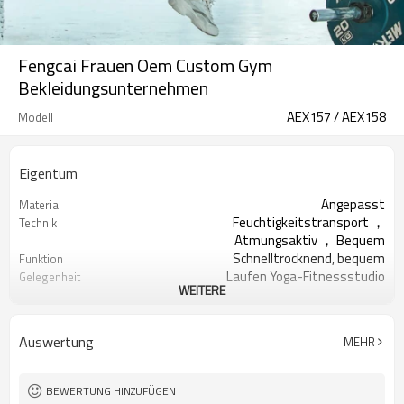
Fengcai Frauen Oem Custom Gym
Bekleidungsunternehmen
AEX157 / AEX158
Modell
Eigentum
Angepasst
Material
Feuchtigkeitstransport ，
Technik
Atmungsaktiv ， Bequem
Schnelltrocknend, bequem
Funktion
Laufen Yoga-Fitnessstudio
Gelegenheit
WEITERE
XXS - XXXL oder kundenspezifisch
Größe
Kundenspezifischer Logo-Druck
Logo
Alle Arten von Farben
Farbe
Auswertung
MEHR
Begrüßt
Label & Tag
BEWERTUNG HINZUFÜGEN