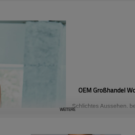
OEM Großhandel Wor
Schlichtes Aussehen, be
WEITERE
eine stolze weibliche K
Bewegungsverschiebung e
Saumweste macht die Stü
enger. Das hohle Design
und zeigt gleichzeitig e