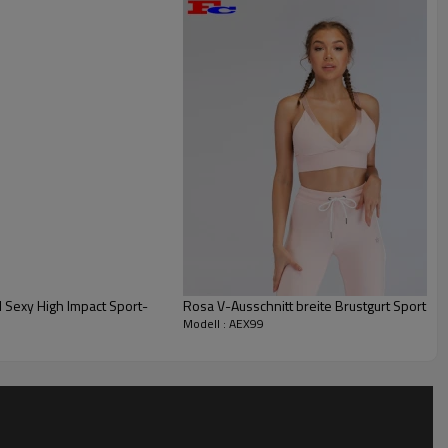
s oder Passen Sie Ihren Lieblingsstil an
 Sexy High Impact Sport-
Rosa V-Ausschnitt breite Brustgurt Sport-B
Modell : AEX99