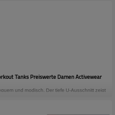
kout Tanks Preiswerte Damen Activewear
quem und modisch. Der tiefe U-Ausschnitt zeigt
urve, und das eingebaute Brustpolster kann die
ffektiv reduzieren. Das erweiterte Design der
tze stabiler, stoßfester, bequemer und nicht
 auf der Rückseite erhöht die Atmungsaktivität
ine anmutige Silhouette.