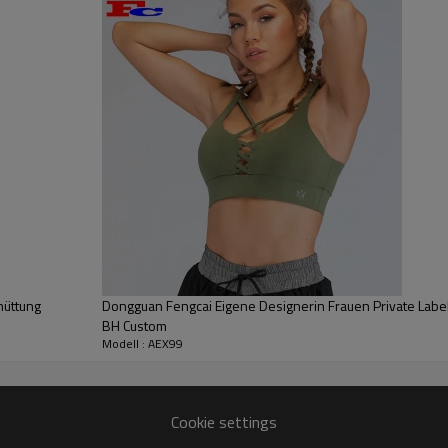
Großhandel Workout Tank
hüttung
Dongguan Fengcai Eigene Designerin Frauen Private Label
BH Custom
Modell : AEX99
Cookie settings