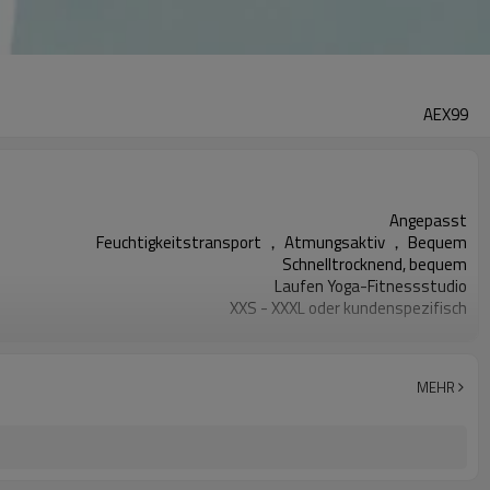
AEX99
Angepasst
Feuchtigkeitstransport ， Atmungsaktiv ， Bequem
Schnelltrocknend, bequem
Laufen Yoga-Fitnessstudio
XXS - XXXL oder kundenspezifisch
Kundenspezifischer Logo-Druck
Angepasst
Begrüßt
MEHR