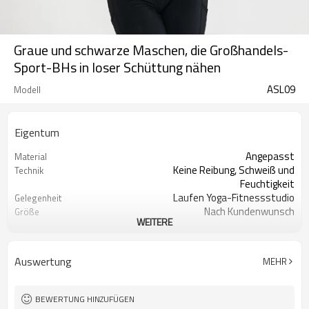
Graue und schwarze Maschen, die Großhandels-
Sport-BHs in loser Schüttung nähen
ASL09
Modell
Eigentum
Angepasst
Material
Keine Reibung, Schweiß und
Technik
Feuchtigkeit
Laufen Yoga-Fitnessstudio
Gelegenheit
Nach Kundenwunsch
Größe
WEITERE
Kundenspezifischer Logo-Druck
Logo
200 STÜCKE Pro Design
MOQ
Alle Arten von Farben
Farbe
Auswertung
MEHR
Begrüßt
Label & Tag
BEWERTUNG HINZUFÜGEN