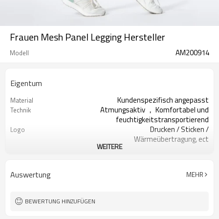
Frauen Mesh Panel Legging Hersteller
AM200914
Modell
Eigentum
Kundenspezifisch angepasst
Material
Atmungsaktiv ， Komfortabel und
Technik
feuchtigkeitstransportierend
Drucken / Sticken /
Logo
Wärmeübertragung, ect
WEITERE
200 STÜCKE pro Design
MOQ
Druck auf Wasserbasis ， Plastisol
Drucken
， Entladung ， Rissbildung ，
Auswertung
MEHR
XXS-XXXL oder kundenspezifisch
Größe
Alle Arten von Farben
Farbe
Angepasst
Label & Tag
BEWERTUNG HINZUFÜGEN