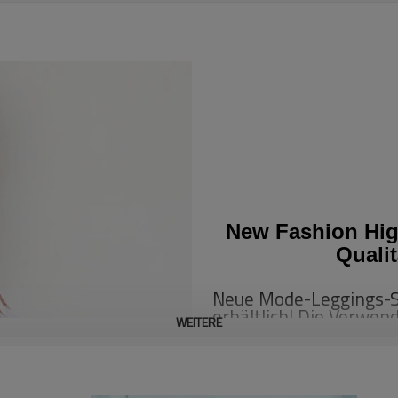
New Fashion Hig
Quali
Neue Mode-Leggings-Ser
erhältlich! Die Verwe
WEITERE
mit neuer Technologie
traditioneller Leggings
und wunderschön, was 
Form sind einwandfrei