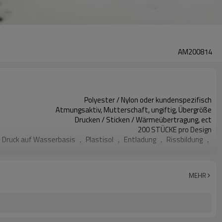
AM200814
Polyester / Nylon oder kundenspezifisch
Atmungsaktiv, Mutterschaft, ungiftig, Übergröße
Drucken / Sticken / Wärmeübertragung, ect
200 STÜCKE pro Design
Druck auf Wasserbasis ， Plastisol ， Entladung ， Rissbildung ，
XXS-XXXL oder kundenspezifisch
Alle Arten von Farben
OEM-Service
MEHR
Begrüßt