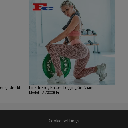
Schneiden, Design mit h
bequemes Gesäß.
Qualitätsgamaschen G
uen gedruckt
Pink Trendy Knitted Legging Großhändler
Modell : AM200814
Cookie settings