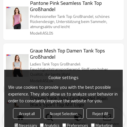
Pantone Pink Seamless Tank Top
Großhandel
Professioneller Tank Top Großhandel, schönes
Rückendesign, Unterstützung beim Sammeln,
atmungsaktiv und leicht
Modell:ASL05
Graue Mesh Top Damen Tank Tops
Großhandel
Ladies Tank Tops Großhandel:
Feuchtigkeitstransportierend, Stoff von hoher
Qualität, die beste Wahl
Cookie settings
Modell:ASL04
We use cookies to provide you with the best possible
experience. They also allow us to analyze user behavior in
Damen Tank Tops Großhandel Plain
order to constantly improve the website for you.
Black Sport Top Mit Logo
Ladies Tank Tops Großhandel, hochwertiger Stoff,
Accept all
Accept Selection
Reject All
atmungsaktiv und feuchtigkeitsregulierend,
klassischer Stil
Startseite
Suche
Kategorie
Anfrage senden
Necessary
Analytics
Preferences
Marketing