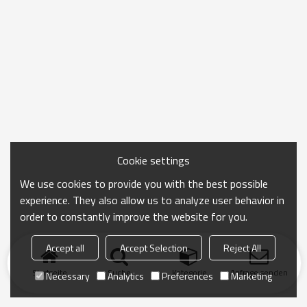
Cookie settings
We use cookies to provide you with the best possible
experience. They also allow us to analyze user behavior in
order to constantly improve the website for you.
Accept all
Accept Selection
Reject All
Startseite
Suche
Kategorie
Anfrage senden
Necessary
Analytics
Preferences
Marketing