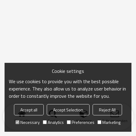
Cookie settings
We use cookies to provide you with the best possible
experience. They also allow us to analyze user behavior in
order to constantly improve the website for you.
Accept all
Accept Selection
Reject All
Startseite
Suche
Kategorie
Anfrage senden
Necessary
Analytics
Preferences
Marketing