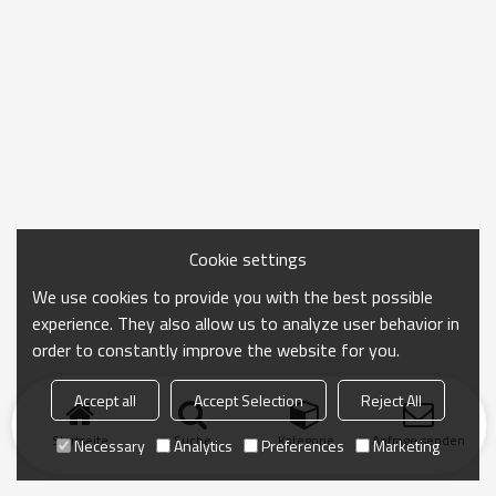
Cookie settings
We use cookies to provide you with the best possible
experience. They also allow us to analyze user behavior in
order to constantly improve the website for you.
Accept all
Accept Selection
Reject All
Startseite
Suche
Kategorie
Anfrage senden
Necessary
Analytics
Preferences
Marketing