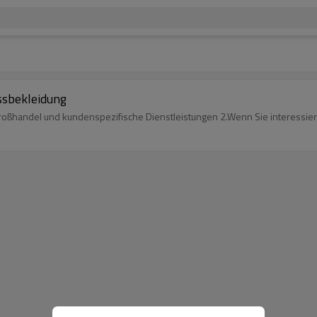
sbekleidung
 Großhandel und kundenspezifische Dienstleistungen 2.Wenn Sie interessier