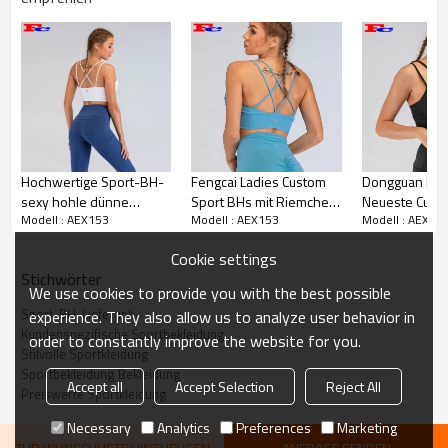
Neue trendige frische grüne Sport-BH-Anbieter
maßgeschneiderte Sportbekleidung
Frische grüne Sport-BHs können nicht besser
sein! V-förmiger Ausschnitt, dreieckiges Loch,
Hochwertige Sport-BH-
Fengcai Ladies Custom
Dongguan Fen
hohles Design, schöne Brüste, hohl und
sexy hohle dünne
Sport BHs mit Riemchen
Neueste Cust
atmungsaktiv, schwitzend und nicht stickig. Das
Modell : AEX153
Modell : AEX153
Modell : AEX15
Schultergurte
Sexy für Frauen Fitness
Sport BHs Da
hohle, große, dünne V-Schultergurtdesign zeigt
Cross Strappy
die Schönheit der hinteren Schulterblätter.
Cookie settings
BH
Details blühen mit Charme und konzentrieren
Stichwörter
sich auf Mode und Wirtschaftlichkeit.
We use cookies to provide you with the best possible
Sport-BH-Lieferant
experience. They also allow us to analyze user behavior in
Sport-BH-Lieferant: Dieser BH wurde
Kundenspezifische Sportbekleidung
order to constantly improve the website for you.
sorgfältig entworfen und kann Ihrem Inventar
Stilvolle Sportkleidung
hinzugefügt werden, um Frauen anzulocken, die
Sportbekleidung Bekleidung
Fitness-Yoga-Übungen mögen.
Accept all
Accept Selection
Reject All
Preiswerte Sportkleidung
Necessary
Analytics
Preferences
Marketing