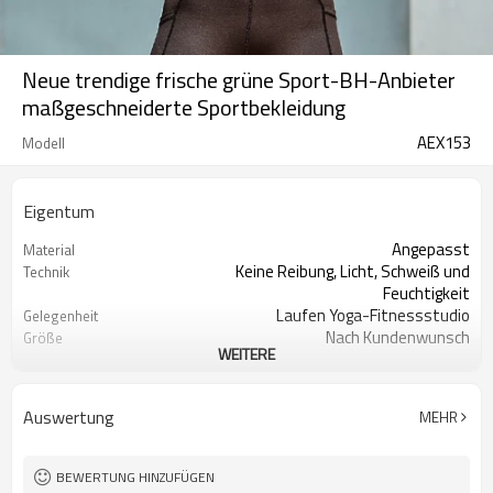
Neue trendige frische grüne Sport-BH-Anbieter
maßgeschneiderte Sportbekleidung
AEX153
Modell
Eigentum
Angepasst
Material
Keine Reibung, Licht, Schweiß und
Technik
Feuchtigkeit
Laufen Yoga-Fitnessstudio
Gelegenheit
Nach Kundenwunsch
Größe
WEITERE
Kundenspezifischer Logo-Druck
Logo
200 STÜCKE Pro Design
MOQ
Alle Arten von Farben
Farbe
Auswertung
MEHR
Begrüßt
Label & Tag
BEWERTUNG HINZUFÜGEN