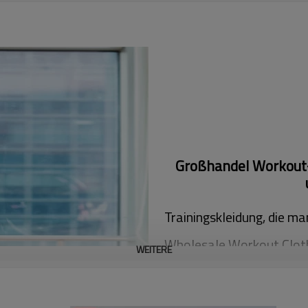
Großhandel Workout-
Trainingskleidung, die ma
Wholesale Workout Cloth
WEITERE
Trägershirt: Schwarze un
Design, bequeme Passform
große Brustgurt ermöglich