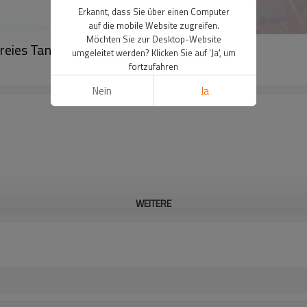
Erkannt, dass Sie über einen Computer
auf die mobile Website zugreifen.
Möchten Sie zur Desktop-Website
reies Tanktop und graue Strumpfhose
umgeleitet werden? Klicken Sie auf 'Ja', um
fortzufahren
Nein
Ja
WEITERE