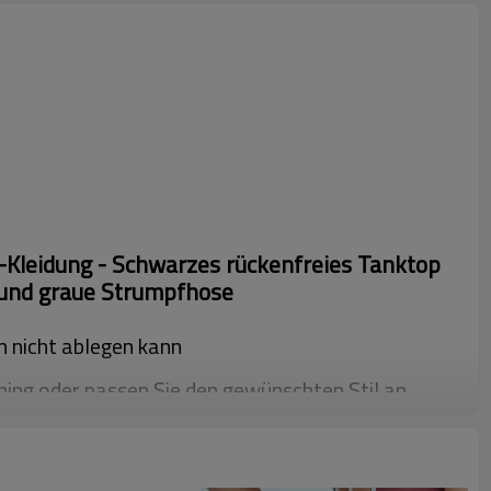
Kleidung - Schwarzes rückenfreies Tanktop
und graue Strumpfhose
n nicht ablegen kann
ing oder passen Sie den gewünschten Stil an
d graue Nähte, fortgeschritten! Tiefes Rundhals-
, die die stolze Krümmung der Brust zeigt. Der
t es Ihnen, sich frei zu dehnen und Ihre Arme nicht