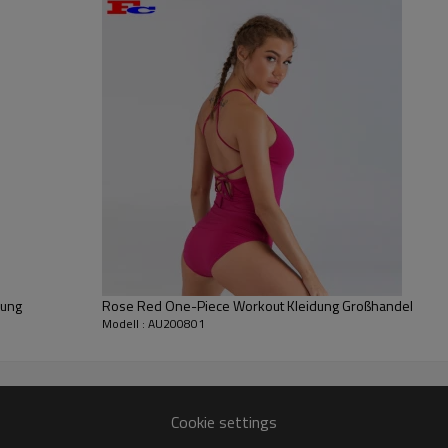
zu drücken, um sich leic
ist von der Außenschicht
erhöhen. Strumpfhosen: G
ausgewählte Stoffe, Verp
Elastizität und Enge, ang
dung
Rose Red One-Piece Workout Kleidung Großhandel
Modell : AU200801
Cookie settings