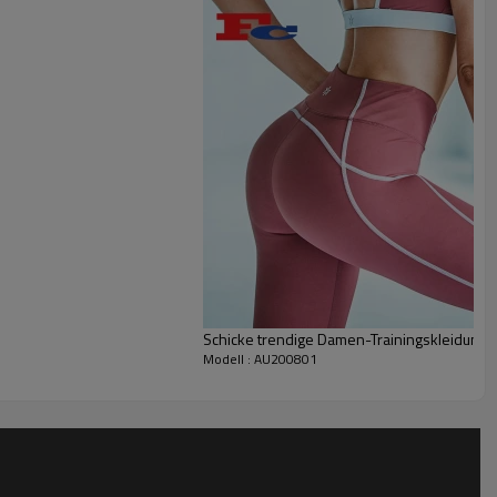
ht bewegen zu können. Der eingebaute clevere BH
 getrennt, um Komfort und Atmungsaktivität zu
raues und erfrischendes Aussehen, sorgfältig
ackung kann nicht fallen gelassen werden, hohe
enehm zu tragen und nicht fest.
Schicke trendige Damen-Trainingskleidung
Modell : AU200801