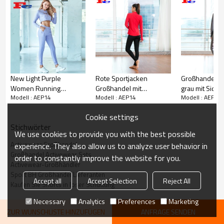
New Light Purple
Rote Sportjacken
Großhandel Tr
Women Running
Großhandel mit
grau mit Side 
Modell : AEP14
Modell : AEP14
Modell : AEP14
Activewear Bekleidung
Seitenbuchstaben
Reißverschlu
Modische
Reißverschlusstaschen
Cookie settings
Sportbekleidung
Stichwörter
We use cookies to provide you with the best possible
Jujube Red Activewear Großhandel
Activewear Großhandel
experience. They also allow us to analyze user behavior in
Großhandel Activewear Sets
order to constantly improve the website for you.
Activewear-Großhändler
Es ist Zeit, diesen gut gestalteten
Sport BH Großhandel Lieferanten
Activewear-Anzug in dieser Kollektion zu
Accept all
Accept Selection
Reject All
Kaufen Sie Shorts in loser Schüttung
präsentieren
Necessary
Analytics
Preferences
Marketing
ZUR WUNSCHLISTE HINZUFÜGEN
ANFRAGE SENDEN
Activewear Großhandel