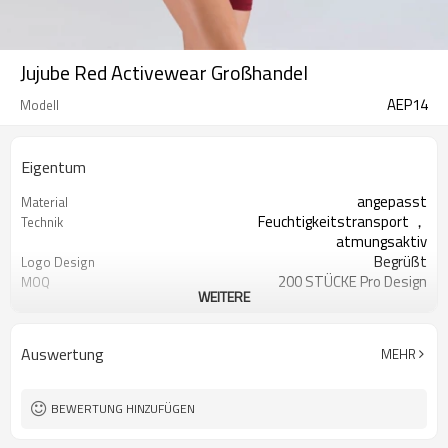
Jujube Red Activewear Großhandel
AEP14
Modell
Eigentum
angepasst
Material
Feuchtigkeitstransport ，
Technik
atmungsaktiv
Begrüßt
Logo Design
200 STÜCKE Pro Design
MOQ
WEITERE
Alle Arten von Farben
Farbe
Erreichbar
Drucken
OEM-Service
Versorgungsart
Auswertung
MEHR
Angepasst
Label & Tag
BEWERTUNG HINZUFÜGEN